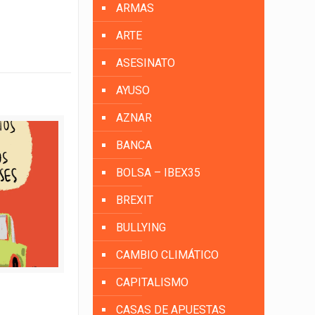
ARMAS
ARTE
ASESINATO
AYUSO
AZNAR
BANCA
BOLSA – IBEX35
BREXIT
BULLYING
CAMBIO CLIMÁTICO
CAPITALISMO
CASAS DE APUESTAS