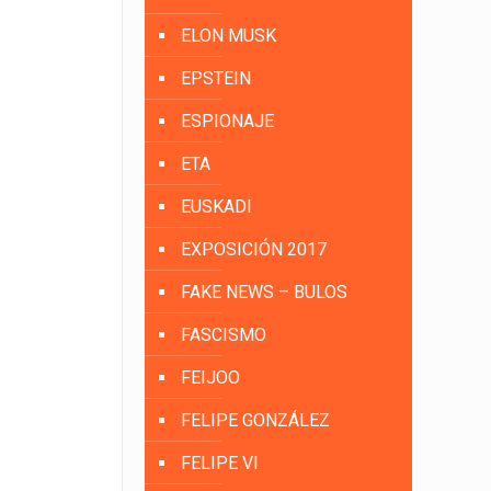
ELON MUSK
EPSTEIN
ESPIONAJE
ETA
EUSKADI
EXPOSICIÓN 2017
FAKE NEWS – BULOS
FASCISMO
FEIJOO
FELIPE GONZÁLEZ
FELIPE VI