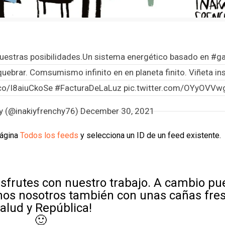
vuestras posibilidades.Un sistema energético basado en
#g
uebrar. Comsumismo infinito en en planeta finito. Viñeta in
.co/I8aiuCkoSe
#FacturaDeLaLuz
pic.twitter.com/OYyOVV
hy (@inakiyfrenchy76)
December 30, 2021
página
Todos los feeds
y selecciona un ID de un feed existente.
sfrutes con nuestro trabajo. A cambio p
mos nosotros también con unas cañas fre
Salud y República!
🙂