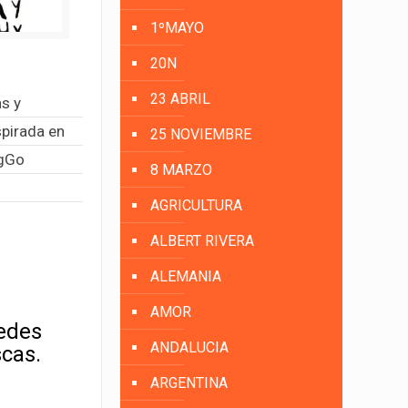
1ºMAYO
20N
23 ABRIL
as
y
spirada en
25 NOVIEMBRE
wgGo
8 MARZO
AGRICULTURA
ALBERT RIVERA
ALEMANIA
AMOR
uedes
ANDALUCIA
scas.
ARGENTINA