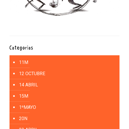
Categorías
11M
12 OCTUBRE
14 ABRIL
15M
1ºMAYO
20N