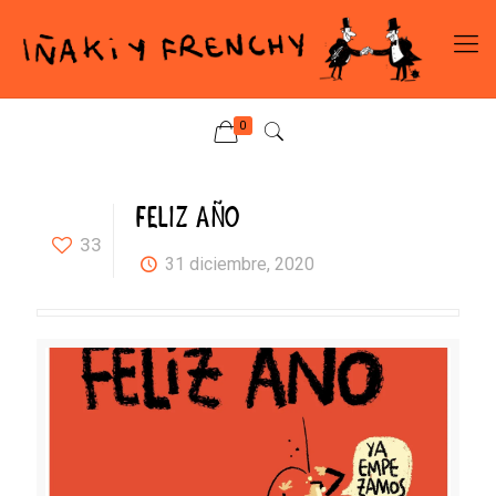
0
FELIZ AÑO
33
31 diciembre, 2020