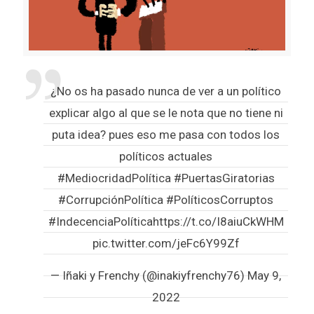
¿No os ha pasado nunca de ver a un político
explicar algo al que se le nota que no tiene ni
puta idea? pues eso me pasa con todos los
políticos actuales
#MediocridadPolítica
#PuertasGiratorias
#CorrupciónPolítica
#PolíticosCorruptos
#IndecenciaPolítica
https://t.co/I8aiuCkWHM
pic.twitter.com/jeFc6Y99Zf
— Iñaki y Frenchy (@inakiyfrenchy76)
May 9,
2022