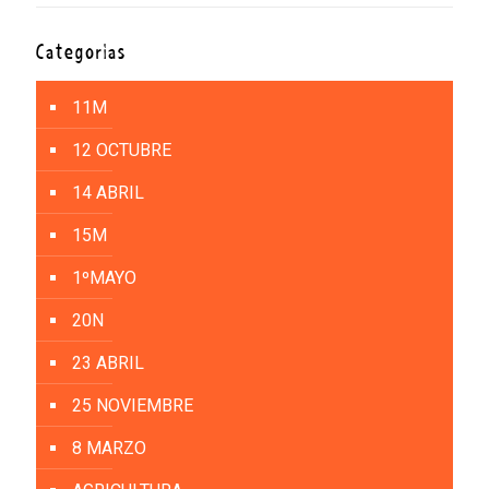
Categorías
11M
12 OCTUBRE
14 ABRIL
15M
1ºMAYO
20N
23 ABRIL
25 NOVIEMBRE
8 MARZO