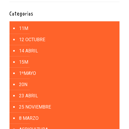
Categorías
11M
12 OCTUBRE
14 ABRIL
15M
1ºMAYO
20N
23 ABRIL
25 NOVIEMBRE
8 MARZO