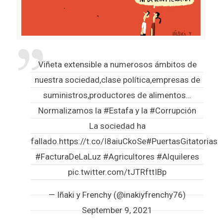
Viñeta extensible a numerosos ámbitos de
nuestra sociedad,clase política,empresas de
suministros,productores de alimentos…
Normalizamos la
#Estafa
y la
#Corrupción
La sociedad ha
fallado.
https://t.co/I8aiuCkoSe
#PuertasGitatorias
#FacturaDeLaLuz
#Agricultores
#Alquileres
pic.twitter.com/tJTRfttIBp
— Iñaki y Frenchy (@inakiyfrenchy76)
September 9, 2021