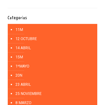
Categorías
11M
12 OCTUBRE
14 ABRIL
15M
1ºMAYO
20N
23 ABRIL
25 NOVIEMBRE
8 MARZO