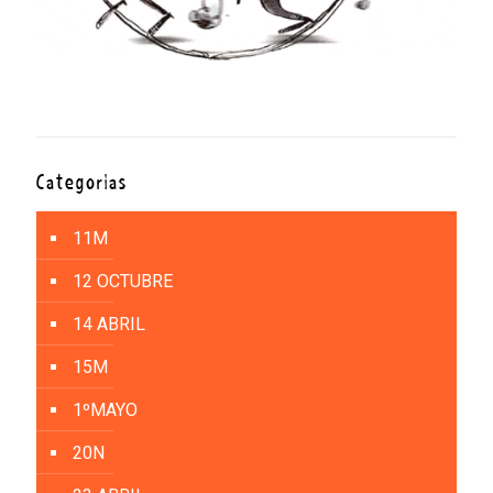
Categorías
11M
12 OCTUBRE
14 ABRIL
15M
1ºMAYO
20N