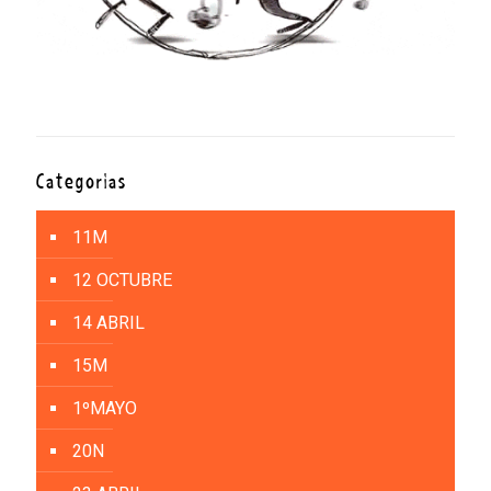
Categorías
11M
12 OCTUBRE
14 ABRIL
15M
1ºMAYO
20N