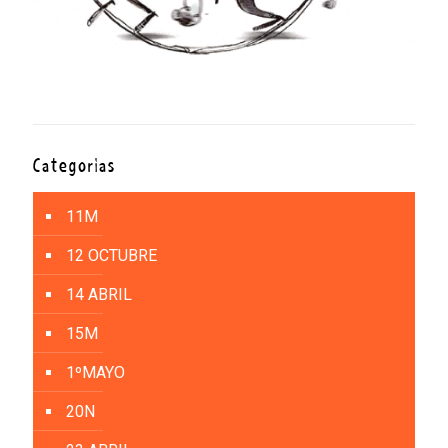
Categorías
11M
12 OCTUBRE
14 ABRIL
15M
1ºMAYO
20N