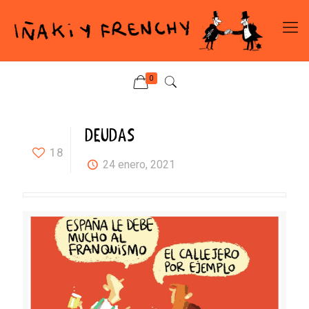
0
DEUDAS
18
24 enero, 2021