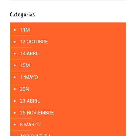
Categorías
11M
12 OCTUBRE
14 ABRIL
15M
1ºMAYO
20N
23 ABRIL
25 NOVIEMBRE
8 MARZO