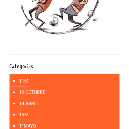
Categorías
11M
12 OCTUBRE
14 ABRIL
15M
1ºMAYO