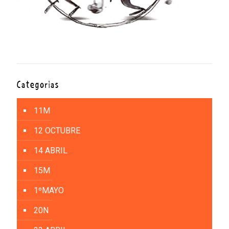
Categorías
11M
12 OCTUBRE
14 ABRIL
15M
1ºMAYO
20N