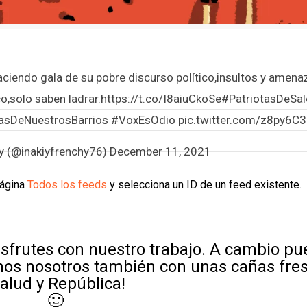
aciendo gala de su pobre discurso político,insultos y amena
o,solo saben ladrar.
https://t.co/I8aiuCkoSe
#PatriotasDeSa
asDeNuestrosBarrios
#VoxEsOdio
pic.twitter.com/z8py6C
hy (@inakiyfrenchy76)
December 11, 2021
página
Todos los feeds
y selecciona un ID de un feed existente.
sfrutes con nuestro trabajo. A cambio p
mos nosotros también con unas cañas fre
Salud y República!
🙂