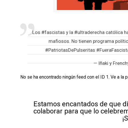
Los
#fascistas
y la
#ultraderecha
católica h
mafiosos. No tienen programa polític
#PatriotasDePulseritas
#FueraFascist
— Iñaki y Frenc
No se ha encontrado ningún feed con el ID 1. Ve a la 
Estamos encantados de que di
colaborar para que lo celebre
¡