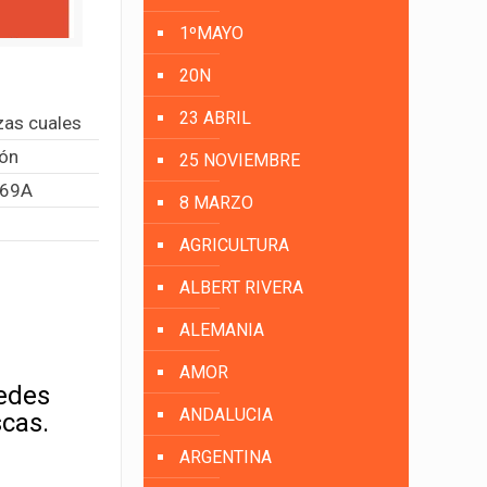
1ºMAYO
20N
23 ABRIL
zas cuales
lón
25 NOVIEMBRE
369A
8 MARZO
AGRICULTURA
ALBERT RIVERA
ALEMANIA
AMOR
uedes
ANDALUCIA
scas.
ARGENTINA