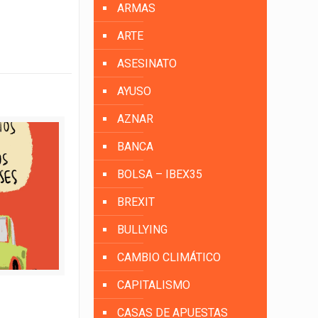
ARMAS
ARTE
ASESINATO
AYUSO
AZNAR
BANCA
BOLSA – IBEX35
BREXIT
BULLYING
CAMBIO CLIMÁTICO
CAPITALISMO
CASAS DE APUESTAS