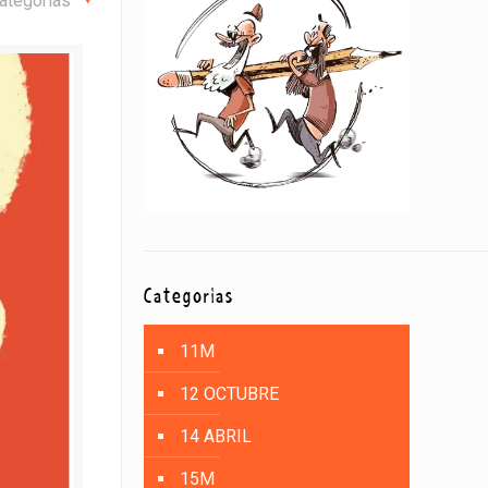
ategorías
Categorías
11M
12 OCTUBRE
14 ABRIL
15M