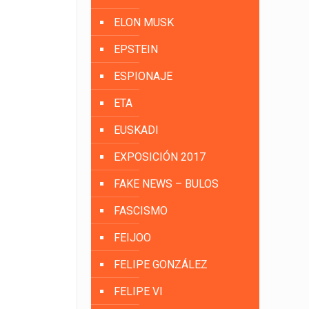
ELON MUSK
EPSTEIN
ESPIONAJE
ETA
EUSKADI
EXPOSICIÓN 2017
FAKE NEWS – BULOS
FASCISMO
FEIJOO
FELIPE GONZÁLEZ
FELIPE VI