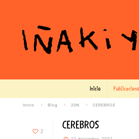
Inicio
Publicacion
Inicio
Blog
20N
CEREBROS
CEREBROS
2