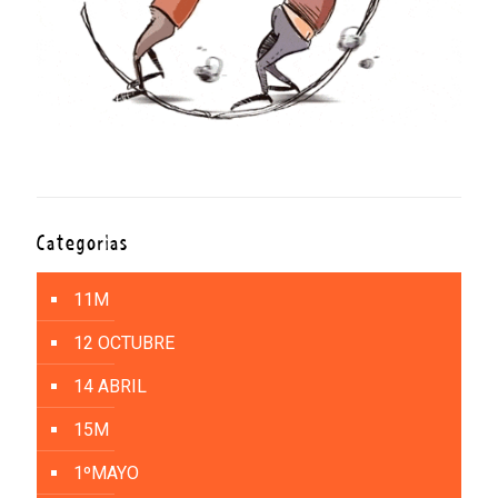
Categorías
11M
12 OCTUBRE
14 ABRIL
15M
1ºMAYO