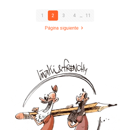
1
2
3
4
...
11
Página siguiente