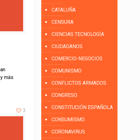
CATALUÑA
CENSURA
CIENCIAS TECNOLOGÍA
CIUDADANOS
COMERCIO-NEGOCIOS
can
COMUNISMO
 y más
CONFLICTOS ARMADOS
CONGRESO
CONSTITUCIÓN ESPAÑOLA
3
CONSUMISMO
CORONAVIRUS