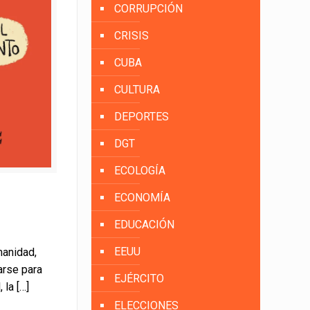
CORRUPCIÓN
CRISIS
CUBA
CULTURA
DEPORTES
DGT
ECOLOGÍA
ECONOMÍA
EDUCACIÓN
EEUU
manidad,
arse para
EJÉRCITO
 la
[…]
ELECCIONES