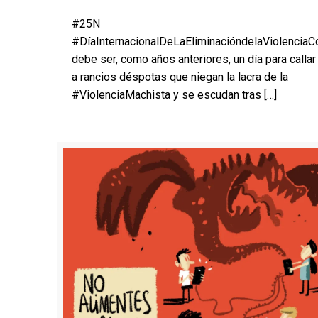
#25N
#DíaInternacionalDeLaEliminacióndelaViolencia
debe ser, como años anteriores, un día para calla
a rancios déspotas que niegan la lacra de la
#ViolenciaMachista y se escudan tras
[…]