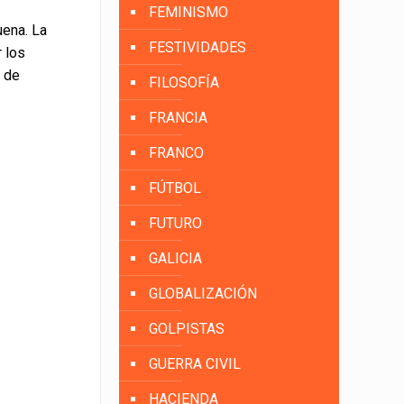
FEMINISMO
uena. La
FESTIVIDADES
 los
e de
FILOSOFÍA
FRANCIA
FRANCO
FÚTBOL
FUTURO
GALICIA
GLOBALIZACIÓN
GOLPISTAS
GUERRA CIVIL
HACIENDA