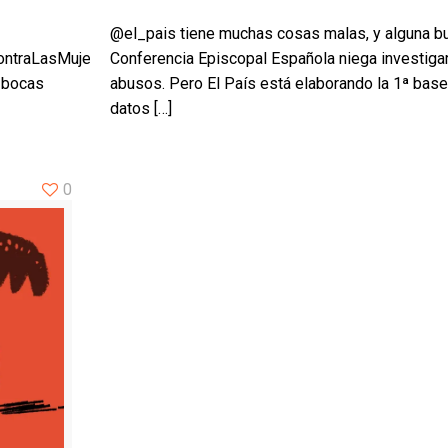
@el_pais tiene muchas cosas malas, y alguna b
ContraLasMujeres
Conferencia Episcopal Española niega investigar
r bocas
abusos. Pero El País está elaborando la 1ª bas
datos
[…]
0