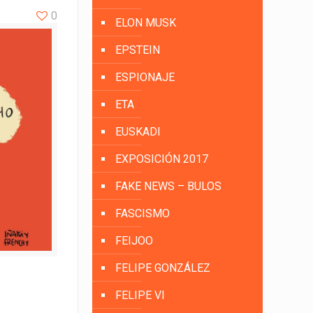
0
ELON MUSK
EPSTEIN
ESPIONAJE
ETA
EUSKADI
EXPOSICIÓN 2017
FAKE NEWS – BULOS
FASCISMO
FEIJOO
FELIPE GONZÁLEZ
FELIPE VI