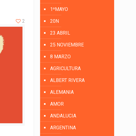
1ºMAYO
2
20N
23 ABRIL
25 NOVIEMBRE
8 MARZO
AGRICULTURA
ALBERT RIVERA
ALEMANIA
AMOR
ANDALUCIA
ARGENTINA