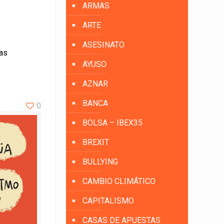
ARMAS
ARTE
ASESINATO
las
AYUSO
AZNAR
BANCA
0
BOLSA – IBEX35
BREXIT
BULLYING
CAMBIO CLIMÁTICO
CAPITALISMO
CASAS DE APUESTAS