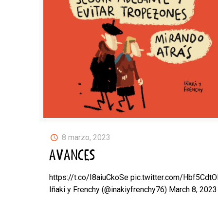
8 marzo, 2023
AVANCES
https://t.co/I8aiuCkoSe pic.twitter.com/Hbf5Cdt
Iñaki y Frenchy (@inakiyfrenchy76) March 8, 2023