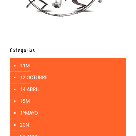
Categorías
11M
12 OCTUBRE
14 ABRIL
15M
1ºMAYO
20N