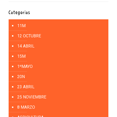
Categorías
11M
12 OCTUBRE
14 ABRIL
15M
1ºMAYO
20N
23 ABRIL
25 NOVIEMBRE
8 MARZO