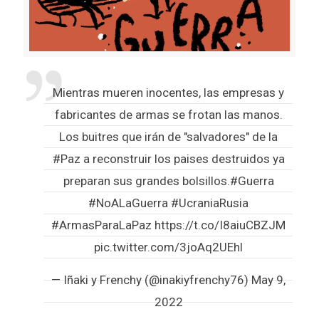
Mientras mueren inocentes, las empresas y
fabricantes de armas se frotan las manos.
Los buitres que irán de "salvadores" de la
#Paz
a reconstruir los paises destruidos ya
preparan sus grandes bolsillos.
#Guerra
#NoALaGuerra
#UcraniaRusia
#ArmasParaLaPaz
https://t.co/I8aiuCBZJM
pic.twitter.com/3joAq2UEhl
— Iñaki y Frenchy (@inakiyfrenchy76)
May 9,
2022