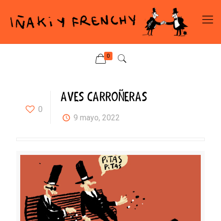
0
AVES CARROÑERAS
0
9 mayo, 2022