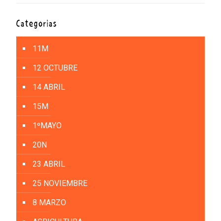
Categorías
11M
12 OCTUBRE
14 ABRIL
15M
1ºMAYO
20N
23 ABRIL
25 NOVIEMBRE
8 MARZO