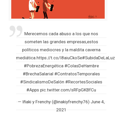
Merecemos cada abuso a los que nos
someten las grandes empresas,estos
políticos mediocres y la maldita caverna
mediática.
https://t.co/I8aiuCkoSe
#SubidaDeLaLuz
#PobrezaEnergética
#ColasDeHambre
#BrechaSalarial
#ContratosTemporales
#SindicalismoDeSalón
#RecortesSociales
#Apps
pic.twitter.com/sRFpGKBfCu
— Iñaki y Frenchy (@inakiyfrenchy76)
June 4,
2021