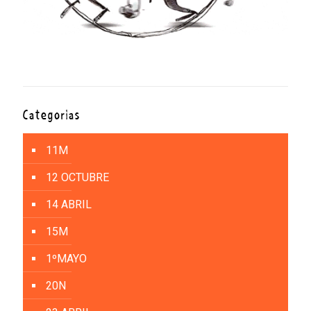
Categorías
11M
12 OCTUBRE
14 ABRIL
15M
1ºMAYO
20N