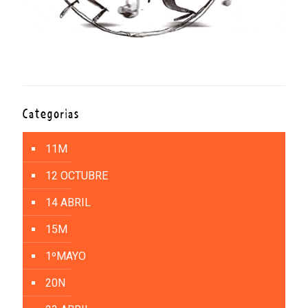
Categorías
11M
12 OCTUBRE
14 ABRIL
15M
1ºMAYO
20N