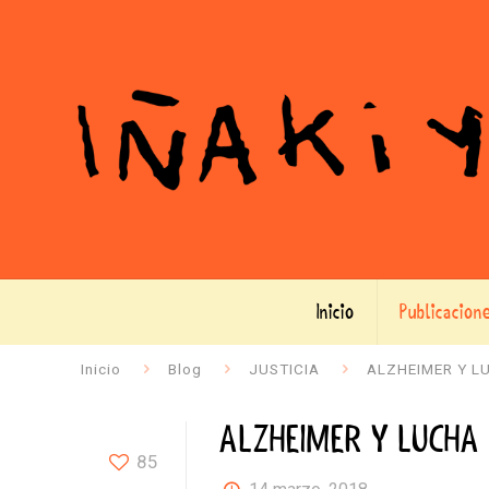
Inicio
Publicacion
Inicio
Blog
JUSTICIA
ALZHEIMER Y L
ALZHEIMER Y LUCHA
85