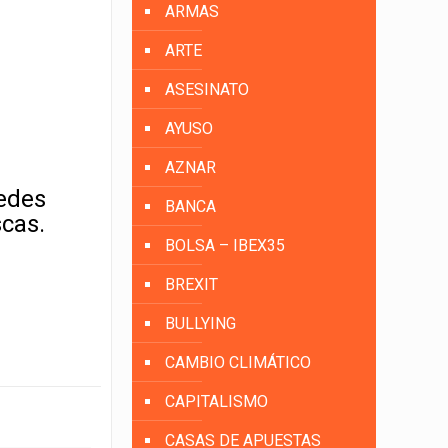
ARMAS
ARTE
ASESINATO
AYUSO
AZNAR
uedes
BANCA
scas.
BOLSA – IBEX35
BREXIT
BULLYING
CAMBIO CLIMÁTICO
CAPITALISMO
CASAS DE APUESTAS