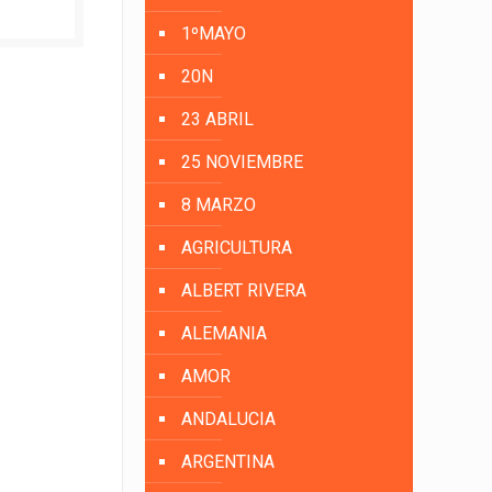
1ºMAYO
20N
23 ABRIL
25 NOVIEMBRE
8 MARZO
AGRICULTURA
ALBERT RIVERA
ALEMANIA
AMOR
ANDALUCIA
ARGENTINA