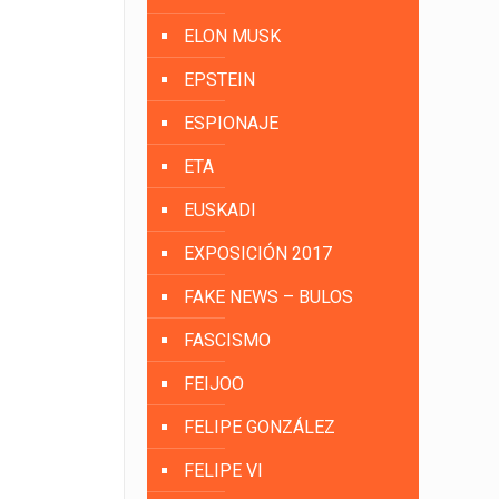
ELON MUSK
EPSTEIN
ESPIONAJE
ETA
EUSKADI
EXPOSICIÓN 2017
FAKE NEWS – BULOS
FASCISMO
FEIJOO
FELIPE GONZÁLEZ
FELIPE VI