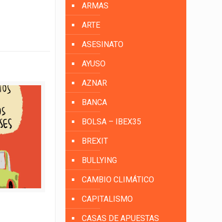
ARMAS
ARTE
ASESINATO
AYUSO
AZNAR
BANCA
BOLSA – IBEX35
BREXIT
BULLYING
CAMBIO CLIMÁTICO
CAPITALISMO
CASAS DE APUESTAS