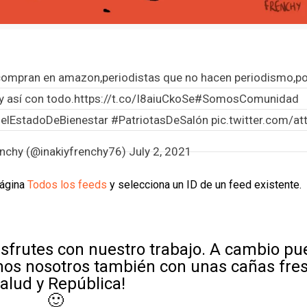
compran en amazon,periodistas que no hacen periodismo,po
y así con todo.
https://t.co/I8aiuCkoSe
#SomosComunidad
DelEstadoDeBienestar
#PatriotasDeSalón
pic.twitter.com/
renchy (@inakiyfrenchy76)
July 2, 2021
página
Todos los feeds
y selecciona un ID de un feed existente.
sfrutes con nuestro trabajo. A cambio p
mos nosotros también con unas cañas fre
Salud y República!
🙂