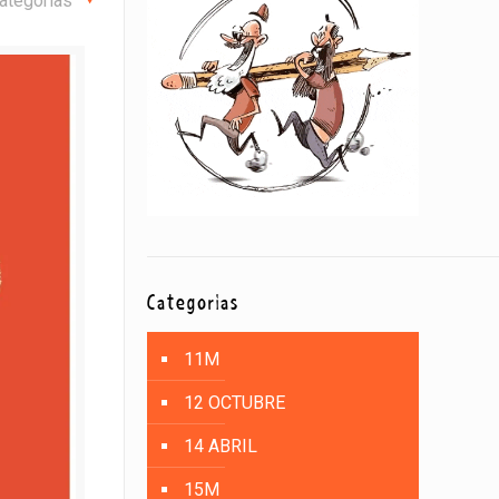
ategorías
Categorías
11M
12 OCTUBRE
14 ABRIL
15M