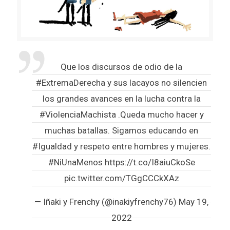
Que los discursos de odio de la
#ExtremaDerecha
y sus lacayos no silencien
los grandes avances en la lucha contra la
#ViolenciaMachista
.Queda mucho hacer y
muchas batallas. Sigamos educando en
#Igualdad
y respeto entre hombres y mujeres.
#NiUnaMenos
https://t.co/I8aiuCkoSe
pic.twitter.com/TGgCCCkXAz
— Iñaki y Frenchy (@inakiyfrenchy76)
May 19,
2022