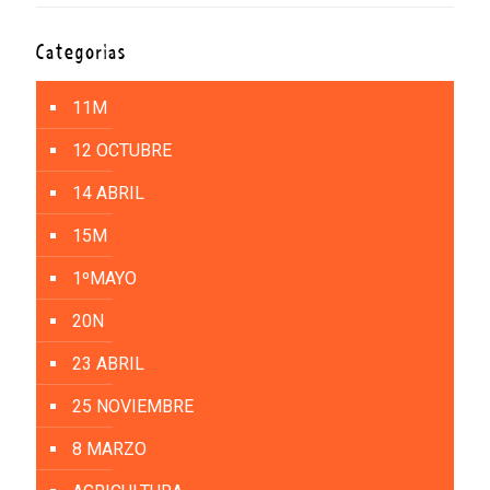
Categorías
11M
12 OCTUBRE
14 ABRIL
15M
1ºMAYO
20N
23 ABRIL
25 NOVIEMBRE
8 MARZO