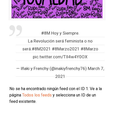
#8M
Hoy y Siempre.
La Revolución será feminista o no
será.
#8M2021
#8Marzo2021
#8Marzo
pic.twitter.com/TIl4w4Y0OX
— Iñaki y Frenchy (@inakiyfrenchy76)
March 7,
2021
No se ha encontrado ningún feed con el ID 1. Ve a la
página
Todos los feeds
y selecciona un ID de un
feed existente.