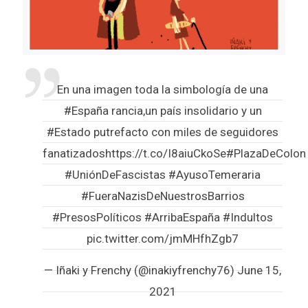
En una imagen toda la simbología de una
#España
rancia,un país insolidario y un
#Estado
putrefacto con miles de seguidores
fanatizados
https://t.co/I8aiuCkoSe
#PlazaDeColon
#UniónDeFascistas
#AyusoTemeraria
#FueraNazisDeNuestrosBarrios
#PresosPolíticos
#ArribaEspaña
#Indultos
pic.twitter.com/jmMHfhZgb7
— Iñaki y Frenchy (@inakiyfrenchy76)
June 15,
2021