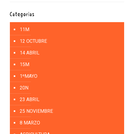
Categorías
11M
12 OCTUBRE
14 ABRIL
15M
1ºMAYO
20N
23 ABRIL
25 NOVIEMBRE
8 MARZO