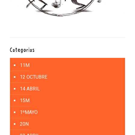
Categorías
11M
12 OCTUBRE
14 ABRIL
15M
1ºMAYO
20N