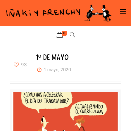
0
1º DE MAYO
93
1 mayo, 2020