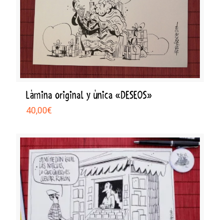
Lámina original y única «DESEOS»
40,00
€