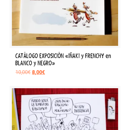
CATÁLOGO EXPOSICIÓN «IÑAKI y FRENCHY en
BLANCO y NEGRO»
El
El
10,00
€
8,00
€
precio
precio
original
actual
era:
es:
10,00€.
8,00€.