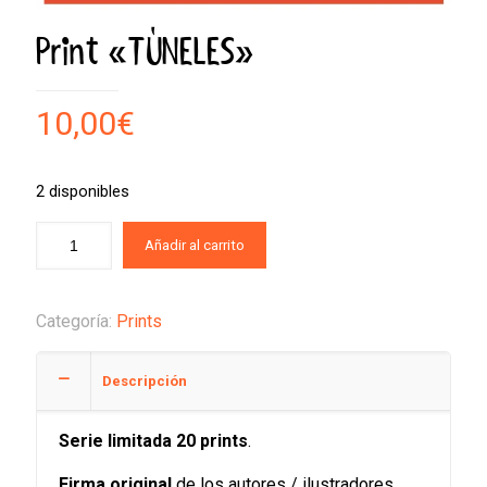
Print «TÚNELES»
10,00
€
2 disponibles
Añadir al carrito
Categoría:
Prints
Descripción
Serie limitada 20 prints
.
Firma original
de los autores / ilustradores