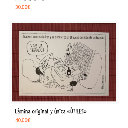
30,00
€
Lámina original y única «ÚTILES»
40,00
€