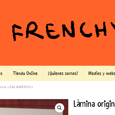
es
Tienda Online
¿Quienes somos?
Medios y webs
 única «ZALAMEROS»
Lámina origi