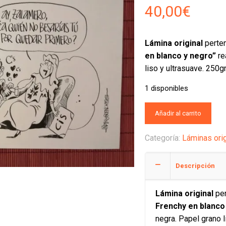
40,00
€
Lámina original
perten
en blanco y negro”
re
liso y ultrasuave. 250
1 disponibles
Añadir al carrito
Categoría:
Láminas ori
Descripción
Lámina original
per
Frenchy en blanco
negra. Papel grano 