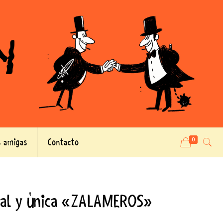
 amigas
Contacto
0
nal y única «ZALAMEROS»