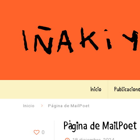
Inicio
Publicacion
Inicio
Página de MailPoet
Página de MailPoet
0